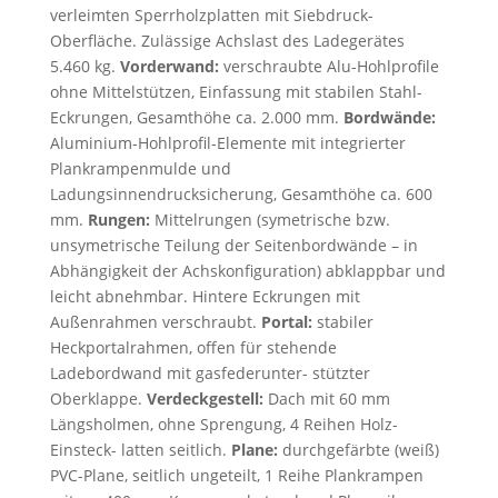
verleimten Sperrholzplatten mit Siebdruck-
Oberfläche. Zulässige Achslast des Ladegerätes
5.460 kg.
Vorderwand:
verschraubte Alu-Hohlprofile
ohne Mittelstützen, Einfassung mit stabilen Stahl-
Eckrungen, Gesamthöhe ca. 2.000 mm.
Bordwände:
Aluminium-Hohlprofil-Elemente mit integrierter
Plankrampenmulde und
Ladungsinnendrucksicherung, Gesamthöhe ca. 600
mm.
Rungen:
Mittelrungen (symetrische bzw.
unsymetrische Teilung der Seitenbordwände – in
Abhängigkeit der Achskonfiguration) abklappbar und
leicht abnehmbar. Hintere Eckrungen mit
Außenrahmen verschraubt.
Portal:
stabiler
Heckportalrahmen, offen für stehende
Ladebordwand mit gasfederunter- stützter
Oberklappe.
Verdeckgestell:
Dach mit 60 mm
Längsholmen, ohne Sprengung, 4 Reihen Holz-
Einsteck- latten seitlich.
Plane:
durchgefärbte (weiß)
PVC-Plane, seitlich ungeteilt, 1 Reihe Plankrampen