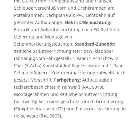
mit ca. 400 mm Krampenabstand und Planseil.
Schleuderverschluß vorn und Drehkrampen am
Portalrahmen. Dachplane als PVC-Lichtbahn auf
gesamter Aufbaulänge.
Elektrik/Beleuchtung:
Elektrik und Außenbeleuchtung nach EG-Richtlinie.
Lieferung und Montage von
Seitenmarkierungsleuchten.
Standard-Zubehör:
seitliche Schutzvorrichtung starr bzw. klappbar
(abhängig vom Fahrgestell), 1 Paar (2-Achs) bzw. 2
Paar (3-Achs) Kunststoffkotflügel schwarz mit 1 Paar
Schmutzfängern. Konturenmarkierung rot/weiß nach
gesetzl. Vorschrift.
Farbgebung:
Aufbau außen
lackiert/beschichtet in reinweiß (RAL 9010).
Montagerahmen und seitliche Schutzvorrichtung
hochwertig korrosionsgeschützt durch Grundierung
(Zinkphosphat oder KTL) und Pulverdecklackierung in
tiefschwarz (RAL 9005).